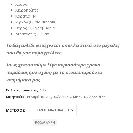
Χρυσό
Χειροποίητο
Καράτια: 14
Ζιρκόν (Cubic Zirconia)
Βάρος : 1,7 γραμμάρια
Διαστάσεις : 0,9 cm
Το δαχτυλίδι φτιάχνεται αποκλειστικά στο μέγεθος
που θα μας παραγγείλετε.
Ίσως χρειαστούμε λίγο περισσότερο χρόνο
παράδοσης,σε σχέση με τα ετοιμοπαράδοτα
κοσμήματα μας
Κωδικός προϊόντος:
Μ/Δ
Κατηγορίες:
14 Καράτια
,
Δαχτυλίδια
,
ΚΟΣΜΗΜΑΤΑ
,
ΣΥΛΛΟΓΕΣ
ΜΈΓΕΘΟΣ
ΕΚΚΑΘΆΡΙΣΗ