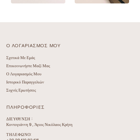
Αυτό το προϊόν έχει πολλαπλές παραλλαγές. Οι επιλογές μπορούν να επιλεγούν στη σελίδα του προϊόντος
Αυτό το προϊόν έχει πολλαπλές παραλλαγές. Οι επιλογές μπορούν να επιλεγούν στη σελίδα του προϊόντος
Ο ΛΟΓΑΡΙΑΣΜΌΣ ΜΟΥ
Σχετικά Με Εμάς
Επικοινωνήστε Μαζί Μας
Ο Λογαριασμός Μου
Ιστορικό Παραγγελιών
Συχνές Ερωτήσεις
ΠΛΗΡΟΦΟΡΊΕΣ
ΔΙΕΎΘΥΝΣΗ :
Κοντογιάννη 9 , Άγιος Νικόλαος Κρήτη
ΤΗΛΕΦΩΝΟ: