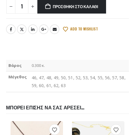
ΠΡΟΣΘΉΚΗ ΣΤΟ ΚΑΛΆΘΙ
ADD TO WISHLIST
Βάρος
0.300 κ.
Μέγεθος
46, 47, 48, 49, 50, 51, 52, 53, 54, 55, 56, 57, 58,
59, 60, 61, 62, 63
ΜΠΟΡΕΊ ΕΠΊΣΗΣ ΝΑ ΣΑΣ ΑΡΈΣΕΙ…