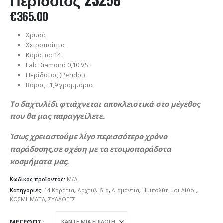
€
365.00
Χρυσό
Χειροποίητο
Καράτια: 14
Lab Diamond 0,10 VS I
Περίδοτος (Peridot)
Βάρος : 1,9 γραμμάρια
Το δαχτυλίδι φτιάχνεται αποκλειστικά στο μέγεθος
που θα μας παραγγείλετε.
Ίσως χρειαστούμε λίγο περισσότερο χρόνο
παράδοσης,σε σχέση με τα ετοιμοπαράδοτα
κοσμήματα μας.
Κωδικός προϊόντος:
Μ/Δ
Κατηγορίες:
14 Καράτια
,
Δαχτυλίδια
,
Διαμάντια
,
Ημιπολύτιμοι Λίθοι
,
ΚΟΣΜΗΜΑΤΑ
,
ΣΥΛΛΟΓΕΣ
ΜΈΓΕΘΟΣ