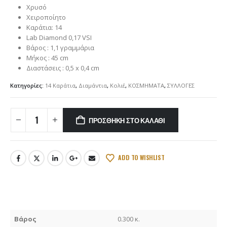
Χρυσό
Χειροποίητο
Καράτια: 14
Lab Diamond 0,17 VSI
Βάρος : 1,1 γραμμάρια
Μήκος : 45 cm
Διαστάσεις : 0,5 x 0,4 cm
Κατηγορίες:
14 Καράτια
,
Διαμάντια
,
Κολιέ
,
ΚΟΣΜΗΜΑΤΑ
,
ΣΥΛΛΟΓΕΣ
ΠΡΟΣΘΉΚΗ ΣΤΟ ΚΑΛΆΘΙ
ADD TO WISHLIST
Βάρος
0.300 κ.