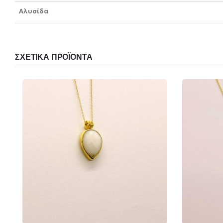
Αλυσίδα
ΣΧΕΤΙΚΆ ΠΡΟΪΌΝΤΑ
€
195.00
€
310.00
€
320.0
Αυτό το προϊόν έχει πολλαπλές παραλλαγές. Οι επιλογές μπορούν να επιλεγούν στη σελίδα του προϊόντος
ΠΡΟΕΠΙΣΚΌΠΗΣΗ
ΠΡΟΕΠΙΣ
ΕΠΙΛΟΓΉ