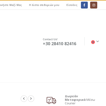
ωνήστε Μαζί Μας
Η λίστα επιθυμιών μου
Είσοδος
Contact Us!
0
+30 28410 82416
Δωρεάν
Μεταφορικά
Μέσω
Courier