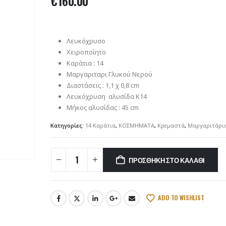
€
160.00
Λευκόχρυσο
Χειροποίητο
Καράτια : 14
Μαργαριταρι Γλυκού Νερού
Διαστάσεις : 1,1 χ 0,8 cm
Λευκόχρυση αλυσίδα Κ14
Μήκος αλυσίδας : 45 cm
Κατηγορίες:
14 Καράτια
,
ΚΟΣΜΗΜΑΤΑ
,
Κρεμαστά
,
Μαργαριτάρι
ΠΡΟΣΘΉΚΗ ΣΤΟ ΚΑΛΆΘΙ
ADD TO WISHLIST