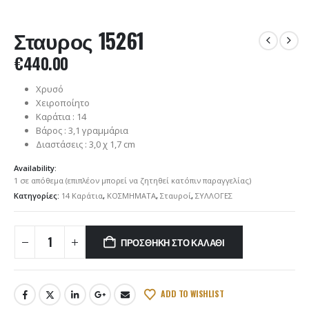
Σταυρος 15261
€
440.00
Χρυσό
Χειροποίητο
Καράτια : 14
Βάρος : 3,1 γραμμάρια
Διαστάσεις : 3,0 χ 1,7 cm
Availability:
1 σε απόθεμα (επιπλέον μπορεί να ζητηθεί κατόπιν παραγγελίας)
Κατηγορίες:
14 Καράτια
,
ΚΟΣΜΗΜΑΤΑ
,
Σταυροί
,
ΣΥΛΛΟΓΕΣ
ΠΡΟΣΘΉΚΗ ΣΤΟ ΚΑΛΆΘΙ
ADD TO WISHLIST