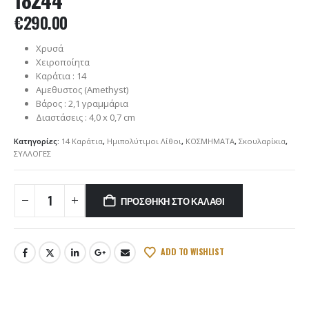
€
290.00
Χρυσά
Χειροποίητα
Καράτια : 14
Αμεθυστος (Amethyst)
Βάρος : 2,1 γραμμάρια
Διαστάσεις : 4,0 x 0,7 cm
Κατηγορίες:
14 Καράτια
,
Ημιπολύτιμοι Λίθοι
,
ΚΟΣΜΗΜΑΤΑ
,
Σκουλαρίκια
,
ΣΥΛΛΟΓΕΣ
ΠΡΟΣΘΉΚΗ ΣΤΟ ΚΑΛΆΘΙ
ADD TO WISHLIST